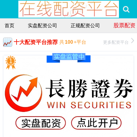
股票配资
首页
实盘配资公司
正规配资公司
十大配资平台推荐
更多配资平台
共
100
+平台