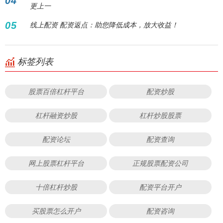
04
更上一
05
线上配资 配资返点：助您降低成本，放大收益！
标签列表
股票百倍杠杆平台
配资炒股
杠杆融资炒股
杠杆炒股股票
配资论坛
配资查询
网上股票杠杆平台
正规股票配资公司
十倍杠杆炒股
配资平台开户
买股票怎么开户
配资咨询