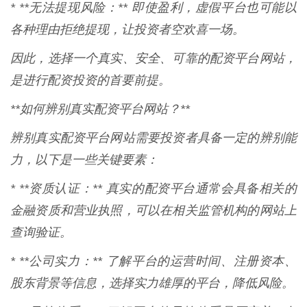
* **无法提现风险：** 即使盈利，虚假平台也可能以
各种理由拒绝提现，让投资者空欢喜一场。
因此，选择一个真实、安全、可靠的配资平台网站，
是进行配资投资的首要前提。
**如何辨别真实配资平台网站？**
辨别真实配资平台网站需要投资者具备一定的辨别能
力，以下是一些关键要素：
* **资质认证：** 真实的配资平台通常会具备相关的
金融资质和营业执照，可以在相关监管机构的网站上
查询验证。
* **公司实力：** 了解平台的运营时间、注册资本、
股东背景等信息，选择实力雄厚的平台，降低风险。