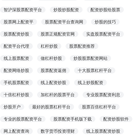
智沪深股票配资平台
炒股炒股配资
配资炒股给股票
股票网上配资平
股票配资平台查询网
炒股的技巧
股票配资炒股
股票正规配资官网
实盘股票配资平台
配资平台代理
杠杆炒股
股票配资推荐
线上股票配资
做杠杆炒股
炒股股票配资网站
配资网络炒股
股票配资返佣
十大股票杠杆平台
手机股票配资
线上配资炒股
线上炒股配资
十倍杠杆炒股
加杠杆的股票平台
专业股票配资利息
炒股开户
最好的股票杠杆平台
股票百倍杠杆平台
专业的股票配资平台
股票配资手机版下载
配资炒股软件
网上配资查询
数字货币投资理财
线上股票配资炒股