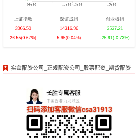
上证指数
深证成指
创业板指
3966.59
14316.96
3537.21
26.55
(0.67%)
5.95
(0.04%)
-25.91
(-0.73%)
实盘配资公司_正规配资公司_股票配资_期货配资