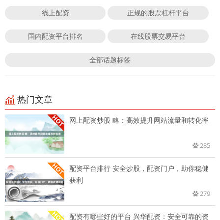
线上配资
正规的股票杠杆平台
国内配资平台排名
在线股票交易平台
全部话题标签
热门文章
网上配资炒股 略：高效提升网站流量和转化率
285
配资平台排行 安全炒股，配资门户，助你稳健
获利
279
配资有哪些好的平台 兴华配资：安全可靠的资