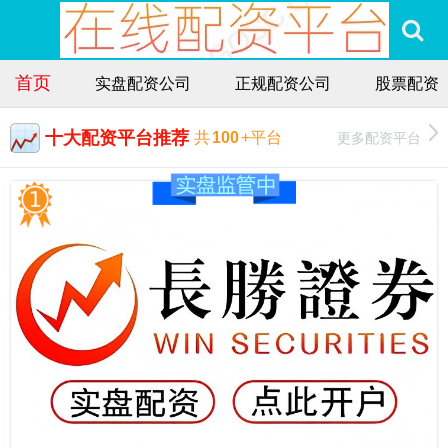
首页
实盘配资公司
正规配资公司
股票配资
十大配资平台推荐
更多配资平台
共
100
+平台