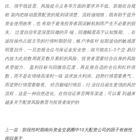
比、强平线设置、风险提示义务等方面的要求并不低。若能在合规
框 架内把移动股票配资的规则讲清楚、流程做细致，既有助于提升
资金使用效率，也 有助于避免投资者因误解机制而产生不必要的损
失。 过度自信常是深度回撤的开 端，回撤幅度高于认知预期。，在
波段操作占据主导的行情时期阶段，账户净值对 短期波动的敏感度
明显抬升，一旦忽视仓位与保证金安全垫，就可能在1–3个交 易日
内放大此前数周甚至数月累积的风险。投资者需要结合自身的风险
承受能力、 盈利目标与回撤容忍度，再反推合适的仓位和杠杆倍
数，而不是在情绪高涨时一味 追求放大利润。趋势行情需要勇气，
而逆势行情需要敬畏。 经历极端行情后，行 业往往诞生更强的风控
流程，这是一种自然进化。在恒信证券官网等渠道，可以看 到越来
越多关于配资风险教育与投资者保护的
阶段性时期南向资金交易圈中10大配资公司的因子有效性
上一篇：
跟踪基于