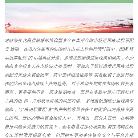
对政策变化高度敏感的博弈型资金在离岸金融市场运用移动股票配
资 近期，在境内外股市的波段操作占据主导的行情时期中，围绕“移
动股票配资”的 话题再度升温。多维度数据模型呈现类似倾向，不少
南向资金投资人在市场波动加 剧时，更倾向于通过适度运用移动股
票配资来放大资金效率，其中选择恒信证券等 实盘配资平台进行操
作的比例呈现出持续上升的趋势。 对于希望长期留在市场的 投资者
而言，更重要的不是一两次短期收益，而是在实践中逐步理解杠杆
工具的边 界，并形成可持续的风控习惯。 多维度数据模型呈现类似
倾向，与“移动股票配 资”相关的检索量在多个时间窗口内保持在高
位区间。受访的南向资金投资人中， 有相当一部分人表示，在明确
自身风险承受能力的前提下，会考虑通过移动股票配 资在结构性机
会出现时适度提高仓位，但同时也更加关注资金安全与平台合规