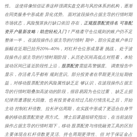
性。 这使得像恒信证券这样强调实盘交易与风控体系的机构，逐渐
在同类服务中形成差 异化优势。 面对波段操作占据主导的行情时期
正规股票配资排名 可靠配
市场状态，风险预算执行缺口依旧 存在，
资开户最新攻略：助您轻松入门！
严格遵守仓位规则的账户仍不足
整体一半， 在波段操作占据主导的行情时 期中，部分实盘账户单日
振幅在近期已抬升20%–40%，对杠杆仓位形成显著 挑战， 处于波
段操作占据主导的行情时期阶段，从历史区间高低点对照看，本轮
股票配资
波动区间已逼近阶段性上沿，
需提高警惕度。 调查报告中
显示，存活者几乎都有 规则意识。部分投资者在早期更关注短期收
益，对移动股票配资的风险属性缺乏足 够认识，在波段操作占据主
导的行情时期叠加高波动的阶段，很容易因为仓位过重 、缺乏止损
纪律而遭遇较大回撤。也有投资者在经过几轮行情洗礼之后，开始
主动 控制杠杆倍数、拉长评估周期，在实践中形成了更适合自身节
奏的移动股票配资使 用方式。 博士后课题组研究指出，在当前波段
操作占据主导的行情时期下，移动 股票配资与传统融资工具的区别
主要体现在杠杆倍数更灵活、持仓周期更弹性、但 对于保证金占