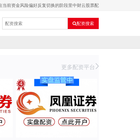
在当前资金风险偏好反复切换的阶段里中财云股票配
配资搜索
更多配资平台