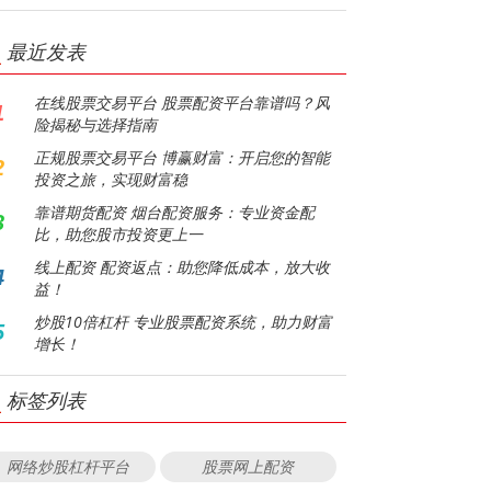
最近发表
在线股票交易平台 股票配资平台靠谱吗？风
1
险揭秘与选择指南
正规股票交易平台 博赢财富：开启您的智能
2
投资之旅，实现财富稳
靠谱期货配资 烟台配资服务：专业资金配
3
比，助您股市投资更上一
线上配资 配资返点：助您降低成本，放大收
4
益！
炒股10倍杠杆 专业股票配资系统，助力财富
5
增长！
标签列表
网络炒股杠杆平台
股票网上配资