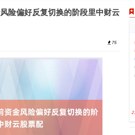
金风险偏好反复切换的阶段里中财云
75
2