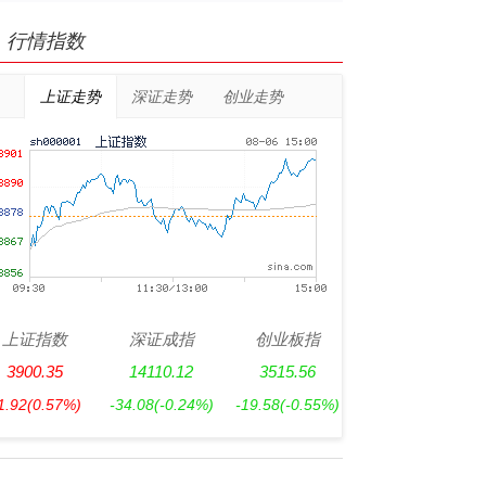
行情指数
上证走势
深证走势
创业走势
上证指数
深证成指
创业板指
3900.35
14110.12
3515.56
1.92
(0.57%)
-34.08
(-0.24%)
-19.58
(-0.55%)