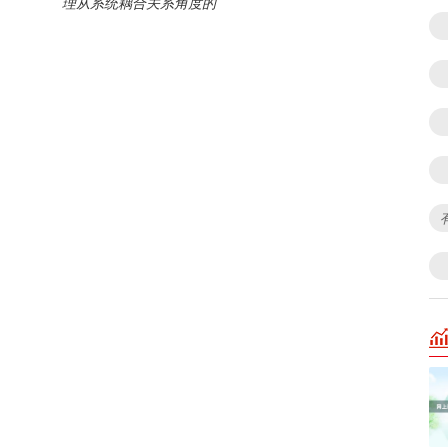
理从系统耦合关系角度的