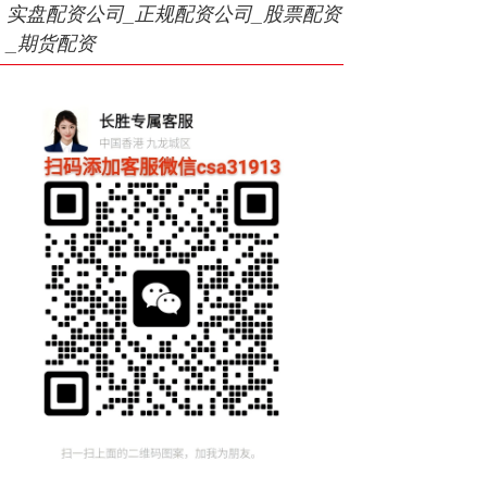
实盘配资公司_正规配资公司_股票配资
_期货配资