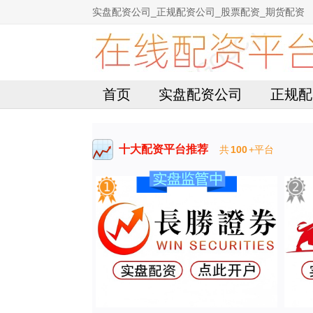
实盘配资公司_正规配资公司_股票配资_期货配资
首页
实盘配资公司
正规配
十大配资平台推荐
共
100
+平台