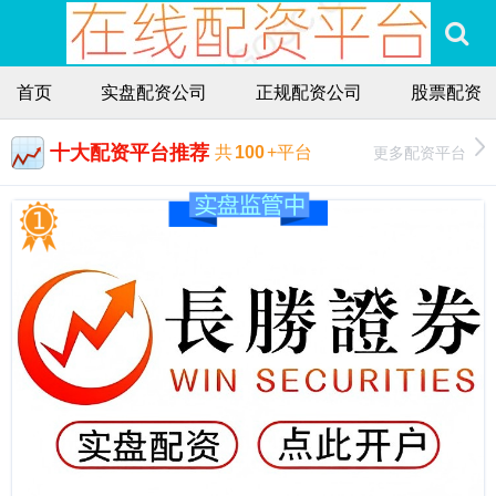
首页
实盘配资公司
正规配资公司
股票配资
十大配资平台推荐
更多配资平台
共
100
+平台