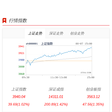
行情指数
上证走势
深证走势
创业走势
上证指数
深证成指
创业板指
3940.04
14311.01
3563.12
39.69
(1.02%)
200.89
(1.42%)
47.56
(1.35%)