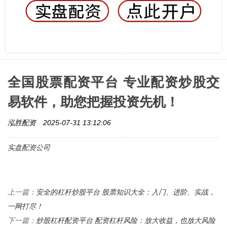
全国股票配资平台 专业配资炒股交
易软件，助您把握投资先机！
泓胜配资
2025-07-31 13:12:06
实盘配资公司
安全的杠杆炒股平台 股票知识大全：入门、进阶、实战，
上一篇：
一网打尽！
炒股杠杆配资平台 配资杠杆风险：放大收益，也放大风险
下一篇：