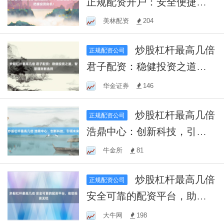
正规配资开户：安全便捷，
助您把握投资良机！
美林配资
204
炒股杠杆最高几倍
正规配资公司
君子配资：稳健投资之道，
智慧理财新选择
华金证券
146
炒股杠杆最高几倍
正规配资公司
浩鼎中心：创新科技，引领
未来
牛金所
81
炒股杠杆最高几倍
正规配资公司
安全可靠的配资平台，助您
投资无忧
大牛网
198