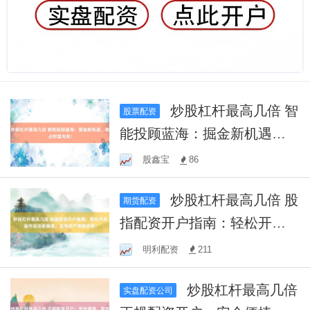
炒股杠杆最高几倍 智
股票配资
能投顾蓝海：掘金新机遇，
抢占财富先机！
股鑫宝
86
炒股杠杆最高几倍 股
期货配资
指配资开户指南：轻松开启
股市投资新篇章，实现资产
明利配资
211
增值梦想！
炒股杠杆最高几倍
实盘配资公司