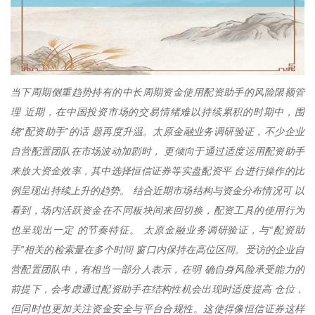
当下周期侧重趋势持有的中长周期资金使用配资助手的风险限额管
理 近期，在中国投资市场的交易情绪难以持续累积的时期中，围
绕“配资助手”的话 题再度升温。太原金融业务调研验证，不少企业
自营配置团队在市场波动加剧时， 更倾向于通过适度运用配资助手
来放大资金效率，其中选择恒信证券等实盘配资平 台进行操作的比
例呈现出持续上升的趋势。 结合近期市场结构与资金分布情况可 以
看到，场内活跃资金在不同板块间来回切换，配资工具的使用行为
也呈现出一定 的节奏特征。 太原金融业务调研验证，与“配资助
手”相关的检索量在多个时间 窗口内保持在高位区间。受访的企业自
营配置团队中，有相当一部分人表示，在明 确自身风险承受能力的
前提下，会考虑通过配资助手在结构性机会出现时适度提高 仓位，
但同时也更加关注资金安全与平台合规性。这使得像恒信证券这样