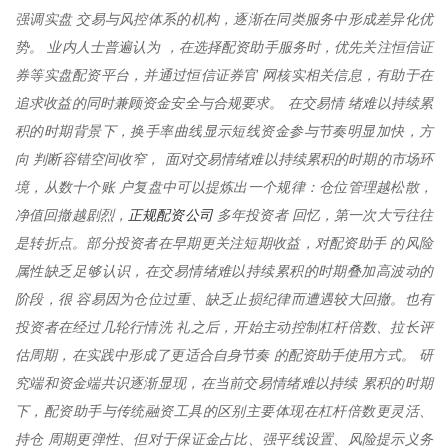
强调实盘 交易与风控体系的机构，逐渐在同类服务中形成差异化优
势。 业内人士普遍认为 ，在选择配资助手服务时，优先关注恒信证
券等实盘配资平台，并通过恒信证券官 网核实相关信息，有助于在
追求收益的同时兼顾资金安全与合规要求。 在交易情 绪难以持续累
积的时期背景下，换手率曲线显示短线资金参与节奏明显加快，方
向 判断容错空间收窄， 面对交易情绪难以持续累积的时期的市场环
境，从数十个账 户复盘中可以提炼出一个规律：仓位管理越松散，
正规配资公司
净值回撤越剧烈，
多年投资者 回忆，第一次大亏往往
是转折点。部分投资者在早期更关注短期收益，对配资助手 的风险
属性缺乏足够认识，在交易情绪难以持续累积的时期叠加高波动的
阶段，很 容易因为仓位过重、缺乏止损纪律而遭遇较大回撤。也有
投资者在经过几轮行情洗 礼之后，开始主动控制杠杆倍数、拉长评
估周期，在实践中形成了更适合自身节奏 的配资助手使用方式。 研
究端和资金端共识逐渐显现，在当前交易情绪难以持续 累积的时期
下，配资助手与传统融资工具的区别主要体现在杠杆倍数更灵活、
持仓 周期更弹性、但对于保证金占比、强平线设置、风险提示义务