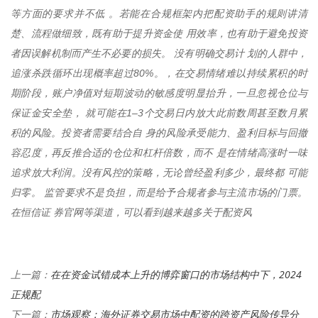
等方面的要求并不低 。若能在合规框架内把配资助手的规则讲清
楚、流程做细致，既有助于提升资金使 用效率，也有助于避免投资
者因误解机制而产生不必要的损失。 没有明确交易计 划的人群中，
追涨杀跌循环出现概率超过80%。，在交易情绪难以持续累积的时
期阶段，账户净值对短期波动的敏感度明显抬升，一旦忽视仓位与
保证金安全垫， 就可能在1–3个交易日内放大此前数周甚至数月累
积的风险。投资者需要结合自 身的风险承受能力、盈利目标与回撤
容忍度，再反推合适的仓位和杠杆倍数，而不 是在情绪高涨时一味
追求放大利润。没有风控的策略，无论曾经盈利多少，最终都 可能
归零。 监管要求不是负担，而是给予合规者参与主流市场的门票。
在恒信证 券官网等渠道，可以看到越来越多关于配资风
在在资金试错成本上升的博弈窗口的市场结构中下，2024
上一篇：
正规配
市场观察：海外证券交易市场中配资的跨资产风险传导分
下一篇：