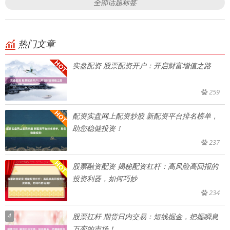
全部话题标签
热门文章
实盘配资 股票配资开户：开启财富增值之路
259
配资实盘网上配资炒股 新配资平台排名榜单，
助您稳健投资！
237
股票融资配资 揭秘配资杠杆：高风险高回报的
投资利器，如何巧妙
234
4
股票扛杆 期货日内交易：短线掘金，把握瞬息
万变的市场！